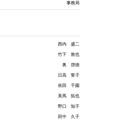
事務局
西内 盛二
竹下 敦也
奥 啓徳
日高 誓子
依田 千園
美馬 拓也
野口 知子
田中 久子