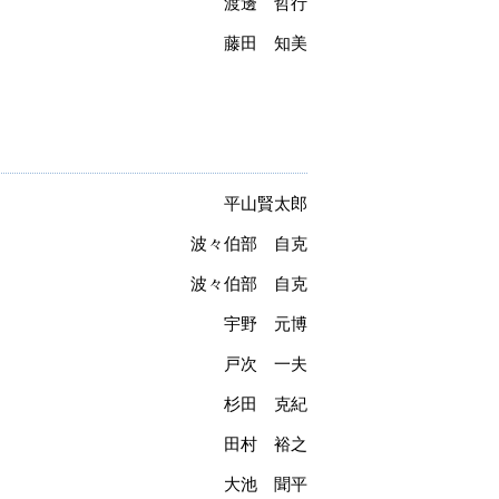
渡邊 哲行
藤田 知美
平山賢太郎
波々伯部 自克
波々伯部 自克
宇野 元博
戸次 一夫
杉田 克紀
田村 裕之
大池 聞平