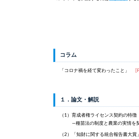
コラム
「コロナ禍を経て変わったこと」
[P
１．論文・解説
（1）育成者権ライセンス契約の特徴
―種苗法の制度と農業の実情を
（2）「知財に関する統合報告書大賞