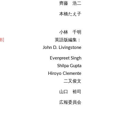
齊藤 浩二
本橋たえ子
小林 千明
B]
英語版編集：
John D. Livingstone
Evenpreet Singh
Shilpa Gupta
Hiroyo Clemente
二又俊文
山口 裕司
広報委員会