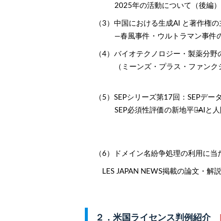
2025年の活動について（後編）
（3）中国における生成AI と著作権
―春風事件・ウルトラマン事件
（4）バイオテクノロジー・製薬分野
（ミーンズ・プラス・ファンク
（5）SEPシリーズ第17回：SEPデー
SEP必須性評価の新地平線̶AIと
（6）ドメイン名紛争処理の利用に当
LES JAPAN NEWS掲載の論文
２．米国ライセンス判例紹介
[