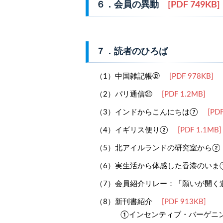
６．会員の異動
[PDF 749KB]
７．読者のひろば
（1）中国雑記帳㉜
[PDF 978KB]
（2）パリ通信㉛
[PDF 1.2MB]
（3）インドからこんにちは⑦
[PDF
（4）イギリス便り②
[PDF 1.1MB]
（5）北アイルランドの研究室から②
（6）実生活から体感した香港のいま
（7）会員紹介リレー：「願いが開く
（8）新刊書紹介
[PDF 913KB]
①インセンティブ・バーゲニング