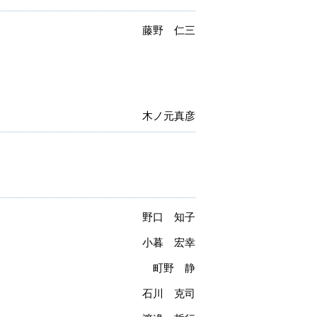
藤野 仁三
木ノ元真彦
野口 知子
小暮 宏幸
町野 静
石川 克司