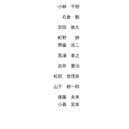
小林 千明
石倉 毅
宮田 敦久
町野 静
齊藤 浩二
黒瀬 泰之
吉井 重治
松田 世理奈
山下 耕一郎
後藤 未来
小暮 宏幸