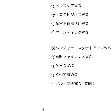
⑨ヘルスケアＷＧ
⑩ＩＣＴビジネスＷＧ
⑪産官学連携活用ＷＧ
⑫ブランディングＷＧ
⑬ベンチャー・スタートアップＷ
⑭知財ファイナンスＷG
⑮ＹＭＣ WG
⑯欧州問題WG
⑰グループ研究会（関東）